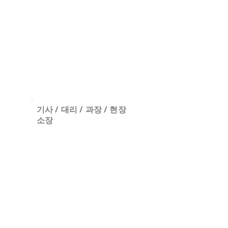
경력
복리후생
접수방법
​기사 / 대리 / 과장 / 현장
소장
-경쟁력 있는 급여
-근로복지서비스 및 건강관리 프로
그램