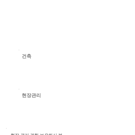
자격요건 및 우대사항
모집인원
건축
​현장관리